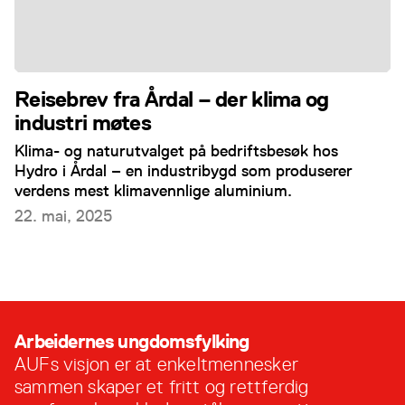
Reisebrev fra Årdal – der klima og
industri møtes
Klima- og naturutvalget på bedriftsbesøk hos
Hydro i Årdal – en industribygd som produserer
verdens mest klimavennlige aluminium.
22. mai, 2025
Arbeidernes ungdomsfylking
AUFs visjon er at enkeltmennesker
sammen skaper et fritt og rettferdig