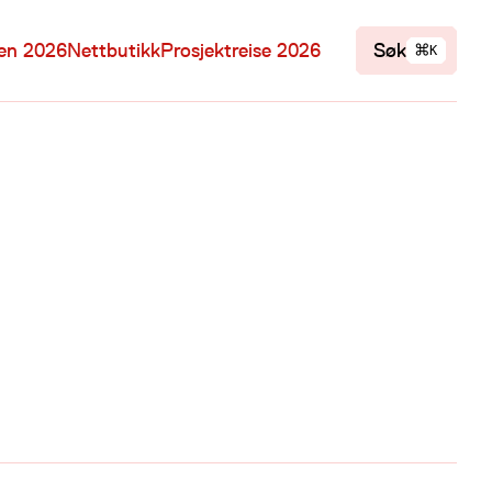
⌘
len 2026
Nettbutikk
Prosjektreise 2026
Søk
K