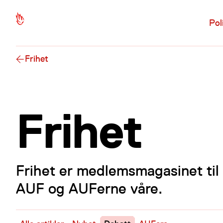
Hopp til hovedinnhold
Pol
Frihet
Frihet
Frihet er medlemsmagasinet til
AUF og AUFerne våre.