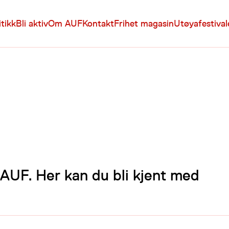
itikk
Bli aktiv
Om AUF
Kontakt
Frihet magasin
Utøyafestiva
 AUF. Her kan du bli kjent med