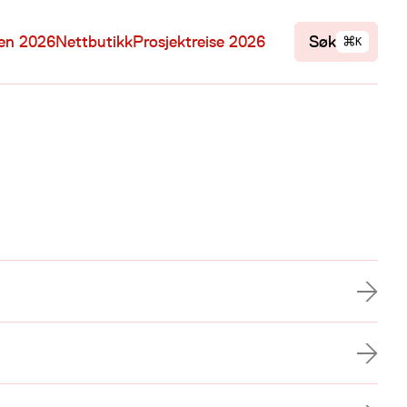
⌘
len 2026
Nettbutikk
Prosjektreise 2026
Søk
K