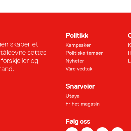
Politikk
en skaper et
Kampsaker
K
 tåleevne settes
Politiske temaer
H
forskjeller og
Nyheter
L
tand.
Våre vedtak
Snarveier
Utøya
Frihet magasin
Følg oss