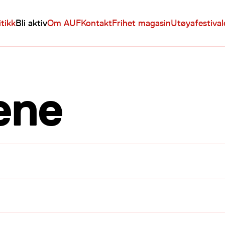
itikk
Bli aktiv
Om AUF
Kontakt
Frihet magasin
Utøyafestiva
ene