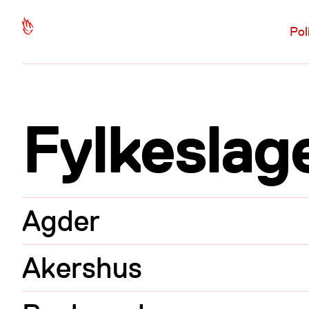
Hopp til hovedinnhold
Pol
Fylkeslag
Agder
Akershus