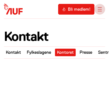
Hopp til hovedinnhold
Meny
Bli medlem!
Åpn
Kontakt
Kontakt
Fylkeslagene
Kontoret
Presse
Sentr
Kontoret