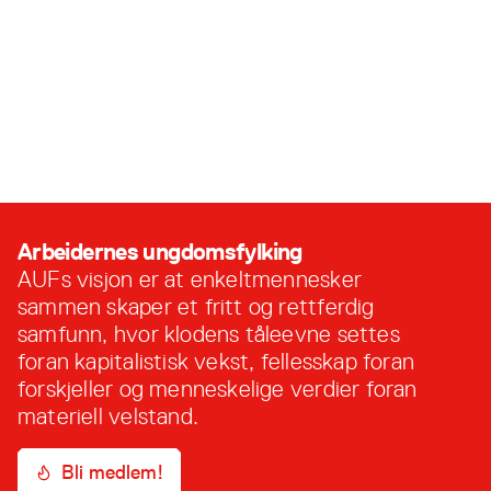
Tuva Rognås Strømmen
Anne-Marte
Kolbjørnshus
Fagligpolitisk rådgiver
Daglig leder, Utøya AS
tuva
@
auf.no
477 55 030
annemarte
@
utoya.no
414 69 897
Arbeidernes ungdomsfylking
AUFs visjon er at enkeltmennesker
sammen skaper et fritt og rettferdig
samfunn, hvor klodens tåleevne settes
foran kapitalistisk vekst, fellesskap foran
forskjeller og menneskelige verdier foran
materiell velstand.
Bli medlem!