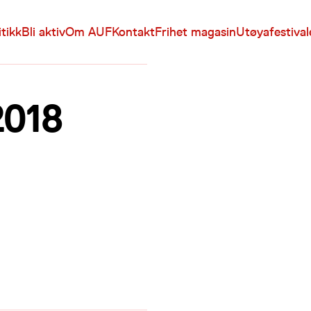
itikk
Bli aktiv
Om AUF
Kontakt
Frihet magasin
Utøyafestiva
2018