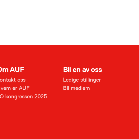
nå jobbet i barnehage og studert
Likestilling og Kjønn hos Uit. Etter noen
29. november, 2021
år som aktiv medlem i Troms tar
Mariann steget inn på kontoret til AUF i
Troms. Hun begynte som leder i
Kvæfjord AUF, og har vært med i
fylkesstyret …
Om AUF
Bli en av oss
ontakt oss
Ledige stillinger
vem er AUF
Bli medlem
O kongressen 2025