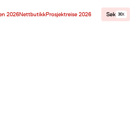
⌘
len 2026
Nettbutikk
Prosjektreise 2026
Søk
K