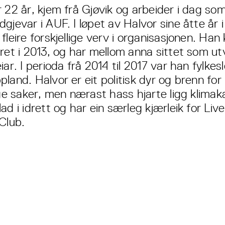
r 22 år, kjem frå Gjøvik og arbeider i dag so
gjevar i AUF. I løpet av Halvor sine åtte år 
fleire forskjellige verv i organisasjonen. Han 
ret i 2013, og har mellom anna sittet som utv
iar. I perioda frå 2014 til 2017 var han fylkesl
land. Halvor er eit politisk dyr og brenn for
dige saker, men nærast hass hjarte ligg klima
ad i idrett og har ein særleg kjærleik for Liv
Club.