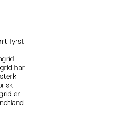
rt fyrst
ngrid
ngrid har
 sterk
risk
grid er
undtland