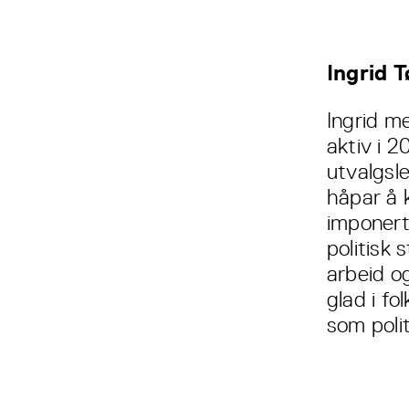
Ingrid 
Ingrid m
aktiv i 2
utvalgsle
håpar å k
imponert
politisk
arbeid og
glad i fo
som polit