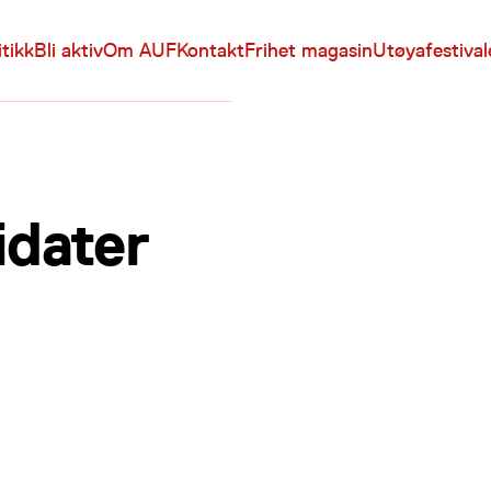
itikk
Bli aktiv
Om AUF
Kontakt
Frihet magasin
Utøyafestiva
idater