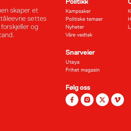
Politikk
Schultz Vikholt, Ringsaker (Ny)
en skaper et
Internasjonal leder: Marita …
Kampsaker
K
 tåleevne settes
Politiske temaer
H
forskjeller og
Nyheter
L
tand.
Våre vedtak
Snarveier
Utøya
Frihet magasin
Følg oss