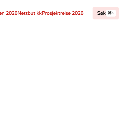
⌘
len 2026
Nettbutikk
Prosjektreise 2026
Søk
K