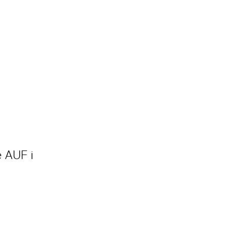
e AUF i
l