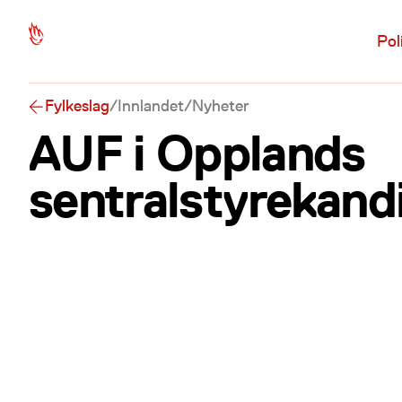
Hopp til hovedinnhold
Pol
Fylkeslag
/
Innlandet
/
Nyheter
AUF i Opplands
sentralstyrekand