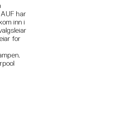
m
i AUF har
kom inn i
algsleiar
eiar for
kampen.
erpool