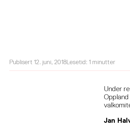
Publisert
12. juni, 2018
Lesetid:
1
minutter
Under re
Oppland 
valkomit
Jan Hal