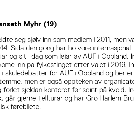
Tønseth Myhr (19)
eldte seg sjølv inn som medlem i 2011, men va
014. Sida den gong har ho vore internasjonal
iar og sit i dag som leiar av AUF i Oppland. I
ome inn på fylkestinget etter valet i 2019. I
 i skuledebatter for AUF i Oppland og ber ei
 stemme, men er også oppteken av organisato
 forlet sjeldan kontoret før seint på kveld. In
lk, går gjerne fjellturar og har Gro Harlem Br
isk førebilete.