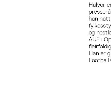
Halvor e
presseråd
han hatt 
fylkessty
og nestle
AUF i Opp
fleirfol
Han er gl
Football 