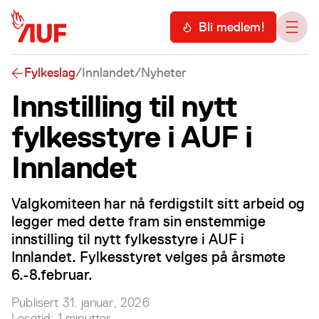
Hopp til hovedinnhold
Meny
Bli medlem!
Åpn
Fylkeslag
/
Innlandet
/
Nyheter
Innstilling til nytt
fylkesstyre i AUF i
Innlandet
Valgkomiteen har nå ferdigstilt sitt arbeid og
legger med dette fram sin enstemmige
innstilling til nytt fylkesstyre i AUF i
Innlandet. Fylkesstyret velges på årsmøte
6.-8.februar.
Publisert
31. januar, 2026
Lesetid:
1
minutter