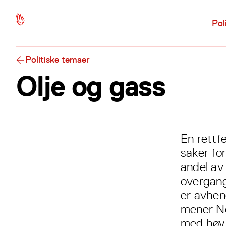
Hopp til hovedinnhold
Pol
Politiske temaer
Olje og gass
En rettfe
saker fo
andel av
overgang 
er avheng
mener Nor
med høy 