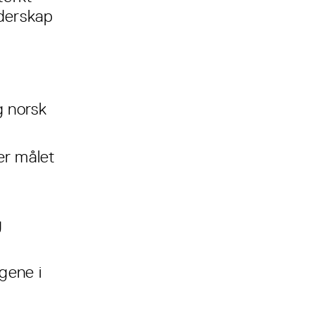
ederskap
g norsk
er målet
g
gene i