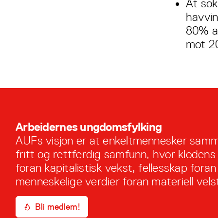
At sok
havvin
80% av
mot 20
Arbeidernes ungdomsfylking
AUFs visjon er at enkeltmennesker samm
fritt og rettferdig samfunn, hvor klodens
foran kapitalistisk vekst, fellesskap foran 
menneskelige verdier foran materiell vels
Bli medlem!