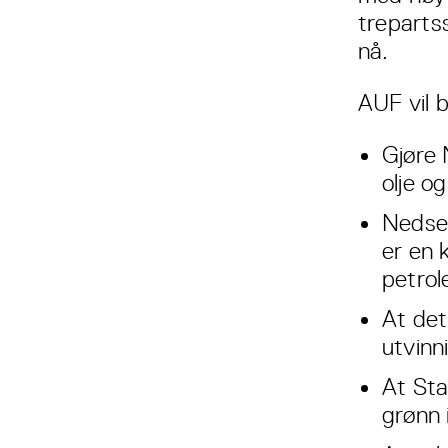
treparts
nå.
AUF vil b
Gjøre 
olje o
Nedset
er en 
petrol
At det 
utvinn
At Sta
grønn 