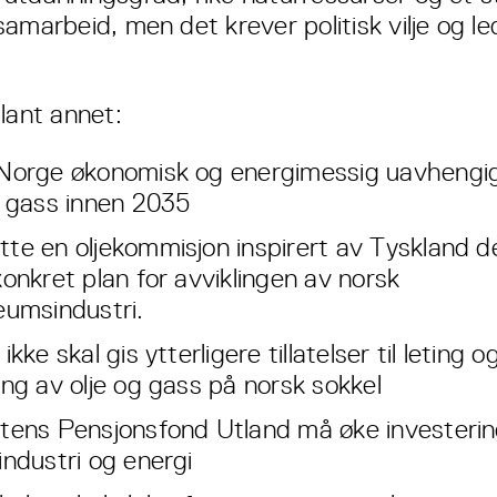
samarbeid, men det krever politisk vilje og l
lant annet:
Norge økonomisk og energimessig uavhengi
g gass innen 2035
te en oljekommisjon inspirert av Tyskland d
konkret plan for avviklingen av norsk
eumsindustri.
ikke skal gis ytterligere tillatelser til leting o
ing av olje og gass på norsk sokkel
tens Pensjonsfond Utland må øke investerin
industri og energi