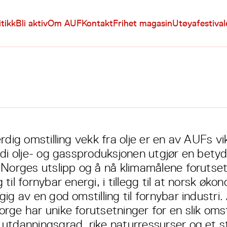
itikk
Bli aktiv
Om AUF
Kontakt
Frihet magasin
Utøyafestiva
rdig omstilling vekk fra olje er en av AUFs vi
rdi olje- og gassproduksjonen utgjør en betyd
 Norges utslipp og å nå klimamålene forutset
til fornybar energi, i tillegg til at norsk øko
ig av en god omstilling til fornybar industri
ge har unike forutsetninger for en slik omsti
utdanningsgrad, rike naturressurser og et s