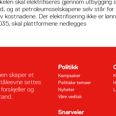
kelen skal elektrifiseres gjennom utbygging 
d, og at petroleumsselskapene selv står for
 kostnadene. Der elektrifisering ikke er løn
35, skal plattformene nedlegges
Politikk
en skaper et
Kampsaker
K
 tåleevne settes
Politiske temaer
H
forskjeller og
Nyheter
L
tand.
Våre vedtak
Snarveier