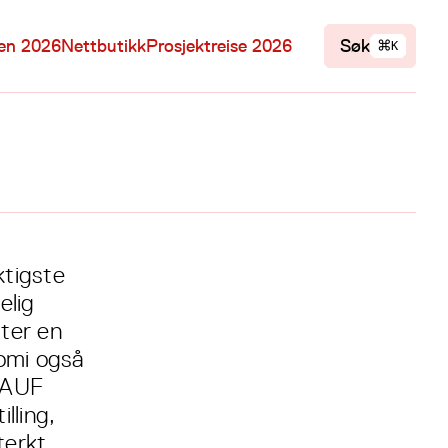
⌘
len 2026
Nettbutikk
Prosjektreise 2026
Søk
K
ktigste
elig
ter en
nomi også
. AUF
lling,
terkt