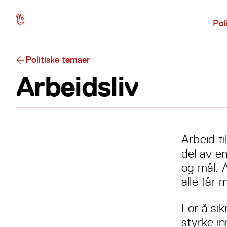
Hopp til hovedinnhold
Pol
Politiske temaer
Arbeidsliv
Arbeid ti
del av e
og mål. 
alle får 
For å sik
styrke i