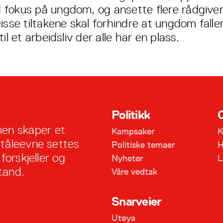
fokus på ungdom, og ansette flere rådgiver
isse tiltakene skal forhindre at ungdom falle
til et arbeidsliv der alle har en plass.
Politikk
en skaper et
Kampsaker
K
 tåleevne settes
Politiske temaer
H
forskjeller og
Nyheter
L
tand.
Våre vedtak
Snarveier
Utøya