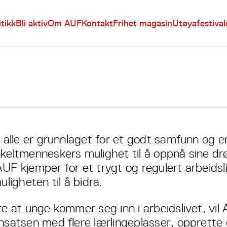
itikk
Bli aktiv
Om AUF
Kontakt
Frihet magasin
Utøyafestiva
l alle er grunnlaget for et godt samfunn og en
nkeltmenneskers mulighet til å oppnå sine 
AUF kjemper for et trygt og regulert arbeidsl
muligheten til å bidra.
re at unge kommer seg inn i arbeidslivet, vil
nnsatsen med flere lærlingeplasser, opprett