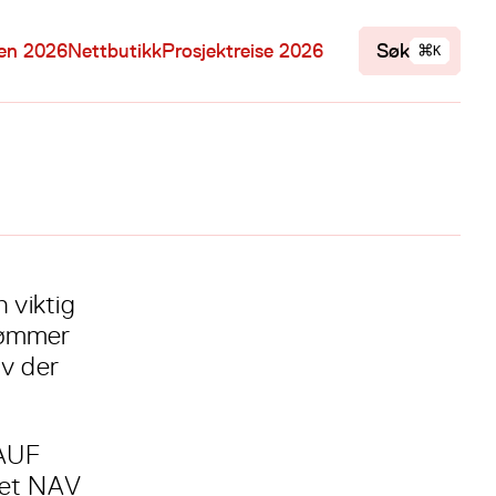
⌘
len 2026
Nettbutikk
Prosjektreise 2026
Søk
K
 viktig
drømmer
iv der
 AUF
e et NAV