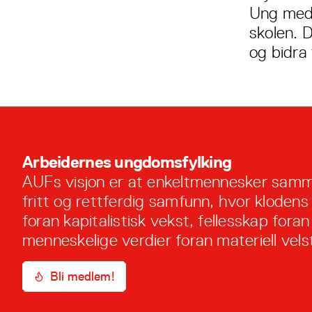
Ung med 
skolen. D
og bidra 
Arbeidernes ungdomsfylking
AUFs visjon er at enkeltmennesker samm
fritt og rettferdig samfunn, hvor klodens
foran kapitalistisk vekst, fellesskap foran 
menneskelige verdier foran materiell vels
Bli medlem!