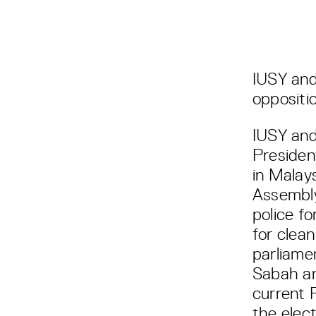
IUSY and
oppositi
IUSY and
Presiden
in Malay
Assembly
police fo
for clea
parliame
Sabah an
current 
the elec