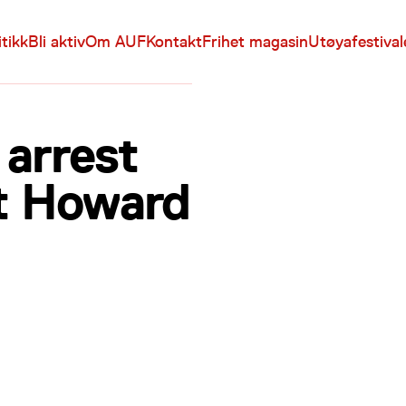
itikk
Bli aktiv
Om AUF
Kontakt
Frihet magasin
Utøyafestiva
arrest
nt Howard