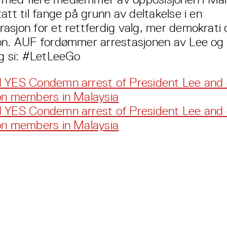
att til fange på grunn av deltakelse i en
asjon for et rettferdig valg, mer demokrati
on. AUF fordømmer arrestasjonen av Lee og vi
ig si: #LetLeeGo
 YES Condemn arrest of President Lee and 
on members in Malaysia
 YES Condemn arrest of President Lee and 
on members in Malaysia