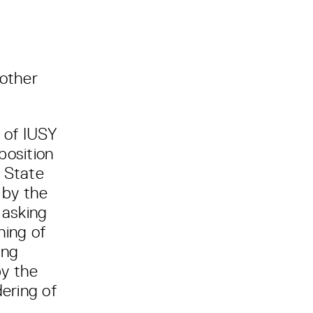
other
 of IUSY
osition
k State
 by the
y asking
ning of
ing
y the
ering of