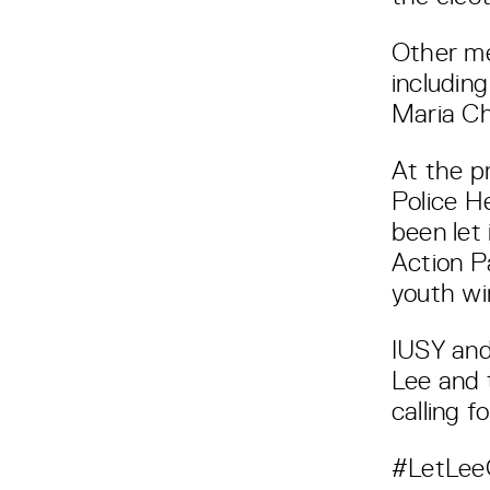
Other me
includin
Maria Ch
At the p
Police H
been let
Action Pa
youth w
IUSY and
Lee and t
calling f
#LetLee