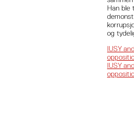
Han ble t
demonstr
korrupsj
og tydel
IUSY and
oppositi
IUSY and
oppositi