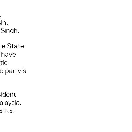
,
ih,
 Singh.
the State
s have
tic
e party’s
sident
alaysia,
ected.