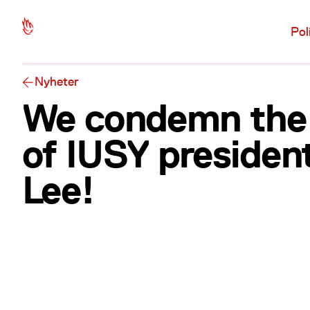
Hopp til hovedinnhold
Pol
Nyheter
We condemn the 
of IUSY preside
Lee!