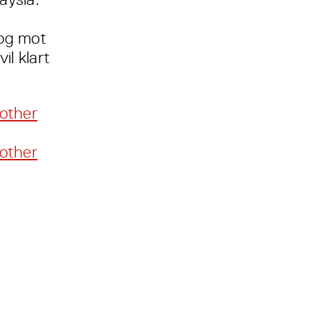
 og mot
l klart
other
other