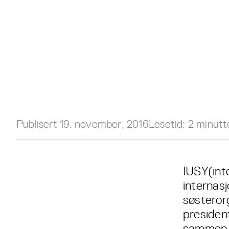
Publisert
19. november, 2016
Lesetid:
2
minutt
IUSY(inte
internas
søsteror
presiden
sammen m