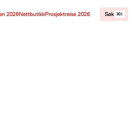
⌘
len 2026
Nettbutikk
Prosjektreise 2026
Søk
K