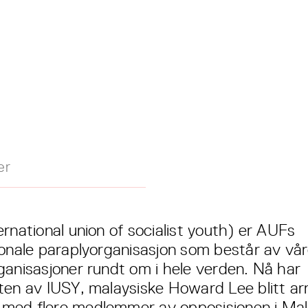
er
rnational union of socialist youth) er AUFs
jonale paraplyorganisasjon som består av vå
ganisasjoner rundt om i hele verden. Nå har
ten av IUSY, malaysiske Howard Lee blitt ar
ed flere medlemmer av opposisjonen i Mal