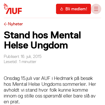
Hopp til hovedinnhold
Meny
Bli medlem!
Åpn
Nyheter
Stand hos Mental
Helse Ungdom
Publisert
16. juli, 2015
Lesetid:
1
minutter
Onsdag 15.juli var AUF i Hedmark på besøk
hos Mental Helse Ungdoms sommerleir. Her
avholdt vi stand hvor folk kunne komme
innom og stille oss spørsmål eller bare slå av
en prat.