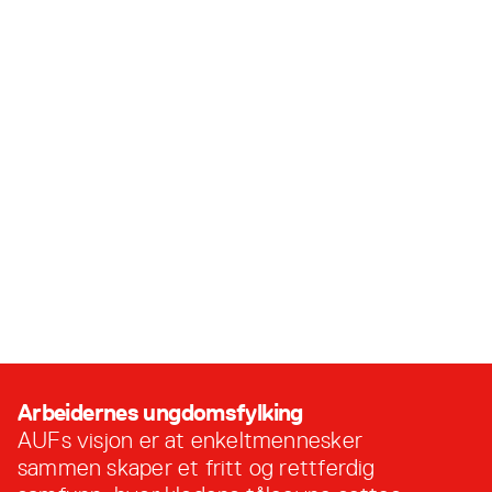
Velkommen til AUF!
10. desember, 2024
Arbeidernes ungdomsfylking
AUFs visjon er at enkeltmennesker
sammen skaper et fritt og rettferdig