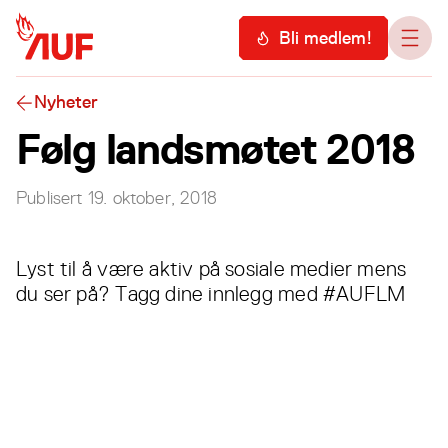
Hopp til hovedinnhold
Meny
Bli medlem!
Åpn
Nyheter
Følg landsmøtet 2018
Publisert
19. oktober, 2018
Lyst til å være aktiv på sosiale medier mens
du ser på? Tagg dine innlegg med #AUFLM
Les også...
Alle
nyheter