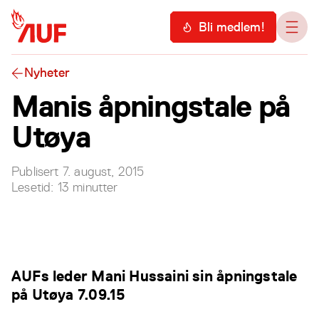
Hopp til hovedinnhold
Meny
Bli medlem!
Åpn
Nyheter
Manis åpningstale på
Utøya
Publisert
7. august, 2015
Lesetid:
13
minutter
AUFs leder Mani Hussaini sin åpningstale
på Utøya 7.09.15