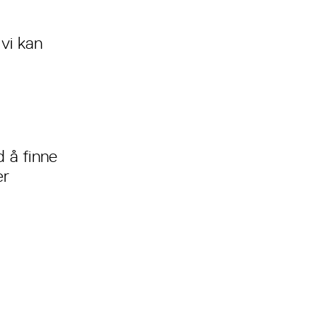
vi kan
 å finne
ær
: