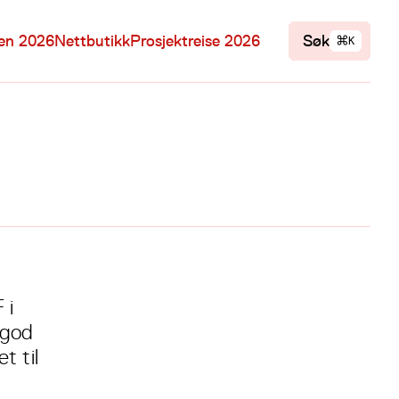
⌘
len 2026
Nettbutikk
Prosjektreise 2026
Søk
K
.
 i
 god
t til