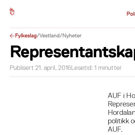
Hopp til hovedinnhold
Pol
Fylkeslag
/
Vestland
/
Nyheter
Representantskap
Publisert
21. april, 2016
Lesetid:
1
minutter
AUF i Ho
Represen
Hordalan
politikk 
AUF.