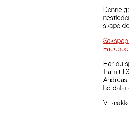
Denne ga
nestlede
skape de
Sakspapi
Facebook
Har du s
fram til
Andreas S
hordala
Vi snakk