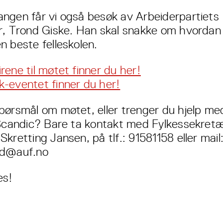
ngen får vi også besøk av Arbeiderpartiets
r, Trond Giske. Han skal snakke om hvordan 
n beste felleskolen.
rene til møtet finner du her!
-eventet finner du her!
pørsmål om møtet, eller trenger du hjelp med
 Scandic? Bare ta kontakt med Fylkessekret
kretting Jansen, på tlf.: 91581158 eller mail
nd@auf.no
es!