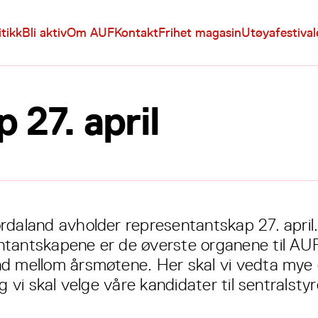
itikk
Bli aktiv
Om AUF
Kontakt
Frihet magasin
Utøyafestiva
 27. april
rdaland avholder representantskap 27. april
tantskapene er de øverste organene til AUF
d mellom årsmøtene. Her skal vi vedta mye
og vi skal velge våre kandidater til sentralstyre