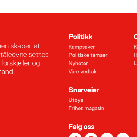
Politikk
en skaper et
Kampsaker
K
 tåleevne settes
Politiske temaer
H
forskjeller og
Nyheter
L
tand.
Våre vedtak
Snarveier
Utøya
Frihet magasin
Følg oss