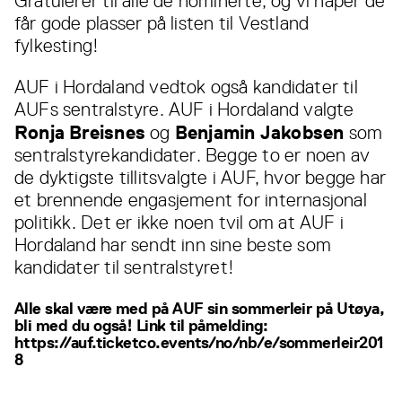
Gratulerer til alle de nominerte, og vi håper de
får gode plasser på listen til Vestland
fylkesting!
AUF i Hordaland vedtok også kandidater til
AUFs sentralstyre. AUF i Hordaland valgte
Ronja Breisnes
Benjamin Jakobsen
og
som
sentralstyrekandidater. Begge to er noen av
de dyktigste tillitsvalgte i AUF, hvor begge har
et brennende engasjement for internasjonal
politikk. Det er ikke noen tvil om at AUF i
Hordaland har sendt inn sine beste som
kandidater til sentralstyret!
Alle skal være med på AUF sin sommerleir på Utøya,
bli med du også! Link til påmelding:
https://auf.ticketco.events/no/nb/e/sommerleir201
8