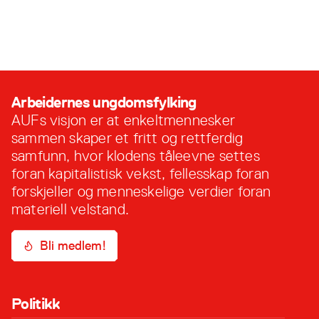
Rådhuset i Førde. Her valde vi kring anna eit
nytt fylkesstyre. Årsmøtet valde følgjande styre
for perioden 2023-2024 Oda Medhus leiar
8. februar, 2023
(Eidfjord) Noah Sellevoll politisk nestleiar
(Bergen) Ragnhild Kirkeluten organisatorisk
nestleiar(Alver) Ansvarspersonar for politiske
målområder Phillip Tandberg (Voss) Skule og
Arbeidernes ungdomsfylking
Arbeid Inger Christine Barane (Stord) …
AUFs visjon er at enkeltmennesker
sammen skaper et fritt og rettferdig
samfunn, hvor klodens tåleevne settes
foran kapitalistisk vekst, fellesskap foran
forskjeller og menneskelige verdier foran
materiell velstand.
Bli medlem!
Politikk