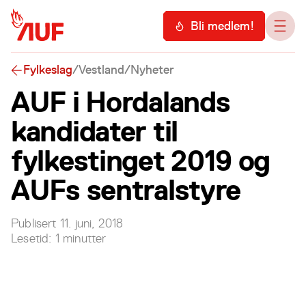
Hopp til hovedinnhold
Meny
Bli medlem!
Åpn
Fylkeslag
/
Vestland
/
Nyheter
AUF i Hordalands
kandidater til
fylkestinget 2019 og
AUFs sentralstyre
Publisert
11. juni, 2018
Lesetid:
1
minutter