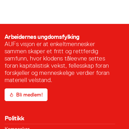
enstemmig valgt sine sentralstyre- og
stortingsskandidater. Gaute Børstad Skjervø er
30. april, 2024
vår lederkandidat Gaute er 28 år, kommer fra
Levanger og har 4 år som nestleder i AUF bak
seg. Han har gjennom sin tid i AUF vært en av …
Arbeidernes ungdomsfylking
AUFs visjon er at enkeltmennesker
sammen skaper et fritt og rettferdig
samfunn, hvor klodens tåleevne settes
foran kapitalistisk vekst, fellesskap foran
forskjeller og menneskelige verdier foran
materiell velstand.
Bli medlem!
Politikk