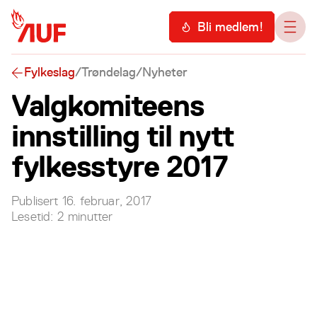
Hopp til hovedinnhold
Meny
Bli medlem!
Åpn
Fylkeslag
/
Trøndelag
/
Nyheter
Valgkomiteens
innstilling til nytt
fylkesstyre 2017
Publisert
16. februar, 2017
Lesetid:
2
minutter