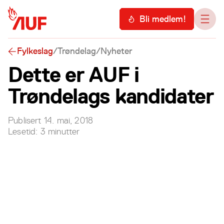
Hopp til hovedinnhold
Meny
Bli medlem!
Åpn
Fylkeslag
/
Trøndelag
/
Nyheter
Dette er AUF i
Trøndelags kandidater
Publisert
14. mai, 2018
Lesetid:
3
minutter