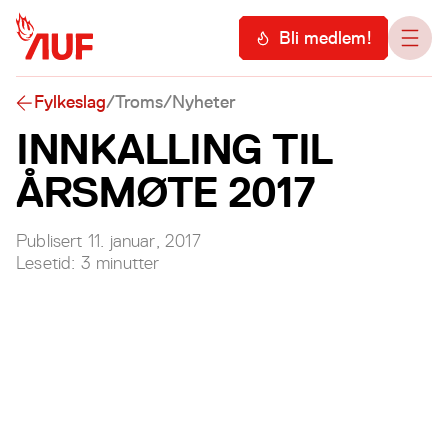
Hopp til hovedinnhold
Meny
Bli medlem!
Åpn
Fylkeslag
/
Troms
/
Nyheter
INNKALLING TIL
ÅRSMØTE 2017
Publisert
11. januar, 2017
Lesetid:
3
minutter