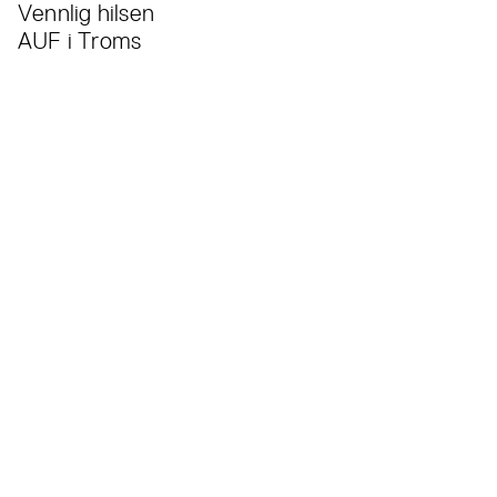
Vennlig hilsen
AUF i Troms
Les også...
Alle
nyheter
Valgkomiteens innstilling til nytt