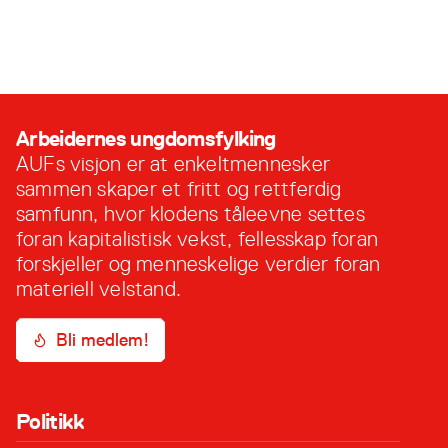
barnehage og studert Likestilling og Kjønn hos
Uit. Etter noen år som aktiv medlem i Troms tar
29. november, 2021
Mariann steget inn på kontoret til AUF i Troms.
Hun begynte som leder i Kvæfjord AUF, og har
vært med i fylkesstyret …
Arbeidernes ungdomsfylking
AUFs visjon er at enkeltmennesker
sammen skaper et fritt og rettferdig
samfunn, hvor klodens tåleevne settes
foran kapitalistisk vekst, fellesskap foran
forskjeller og menneskelige verdier foran
materiell velstand.
Bli medlem!
Politikk