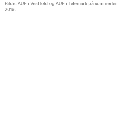
Bilde: AUF i Vestfold og AUF i Telemark på sommerleir
2019.
Les også...
Alle
nyheter
Dette kan bli det nye styret i AUF i