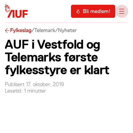
Hopp til hovedinnhold
Meny
Bli medlem!
Åpn
Fylkeslag
/
Telemark
/
Nyheter
AUF i Vestfold og
Telemarks første
fylkesstyre er klart
Publisert
17. oktober, 2019
Lesetid:
1
minutter