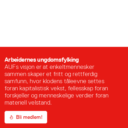
Telemark
Nå er det ikke lenge igjen til årsmøte, og i den
anledning er det på tide å komme med en
innstilling til nytt styre. I år skal vi ha to
avdelingsstyrer som tilhører de gamle fylkene,
15. februar, 2023
avdeling Telemark og avdeling Vestfold. Her er
valgkomiteens innstilling for Telemark:
Valgkomitéen har innstilt på følgende nytt
avdelingsstyre …
Arbeidernes ungdomsfylking
AUFs visjon er at enkeltmennesker
sammen skaper et fritt og rettferdig
samfunn, hvor klodens tåleevne settes
foran kapitalistisk vekst, fellesskap foran
forskjeller og menneskelige verdier foran
materiell velstand.
Bli medlem!