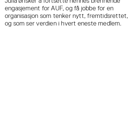
Julia ønsker å fortsette hennes brennende
engasjement for AUF, og få jobbe for en
organisasjon som tenker nytt, fremtidsrettet,
og som ser verdien i hvert eneste medlem.
Les også...
Alle
nyheter