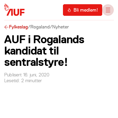
Hopp til hovedinnhold
Meny
Bli medlem!
Åpn
Fylkeslag
/
Rogaland
/
Nyheter
AUF i Rogalands
kandidat til
sentralstyre!
Publisert
16. juni, 2020
Lesetid:
2
minutter