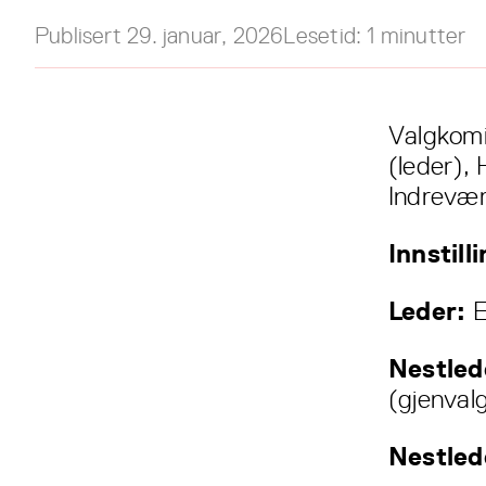
Publisert
29. januar, 2026
Lesetid:
1
minutter
Valgkomi
(leder),
Indrevæ
Innstill
Leder:
E
Nestled
(gjenval
Nestled