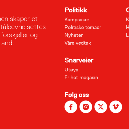
Politikk
en skaper et
Kampsaker
K
 tåleevne settes
Politiske temaer
H
forskjeller og
Nyheter
L
tand.
Våre vedtak
Snarveier
Utøya
Frihet magasin
Følg oss