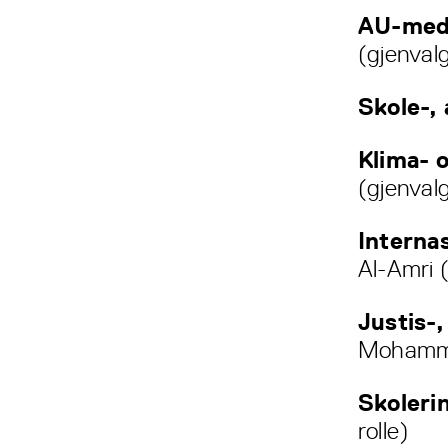
AU-medl
(gjenvalg
Skole-, 
Klima- 
(gjenval
Internas
Al-Amri (
Justis-,
Mohamme
Skoleri
rolle)