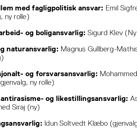
em med fagligpolitisk ansvar:
Emil Sigf
, ny rolle)
arbeid- og boligansvarlig:
Sigurd Klev (Ny
og naturansvarlig:
Magnus Gullberg-Mathi
g)
jonalt- og forsvarsansvarlig:
Mohammed 
gjenvalg, ny rolle)
 antirasisme- og likestillingsansvarlig:
As
d Siraj (ny)
ngsansvarlig:
Idun Soltvedt Klæbo (gjenvalg