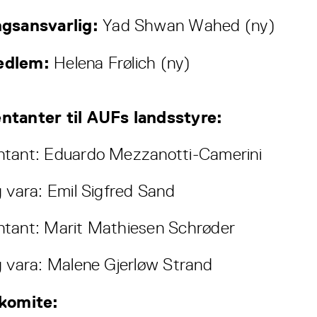
ngsansvarlig:
Yad Shwan Wahed (ny)
edlem:
Helena Frølich (ny)
ntanter til AUFs landsstyre:
tant: Eduardo Mezzanotti-Camerini
g vara: Emil Sigfred Sand
tant: Marit Mathiesen Schrøder
g vara: Malene Gjerløw Strand
lkomite: