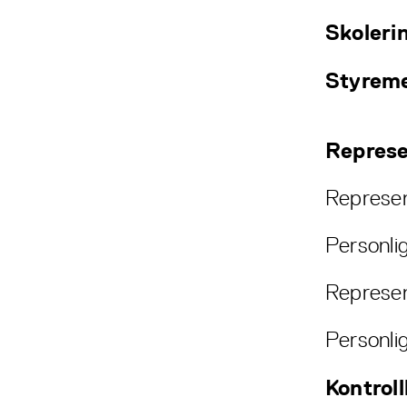
Skoleri
Styrem
Represe
Represen
Personli
Represen
Personli
Kontrol