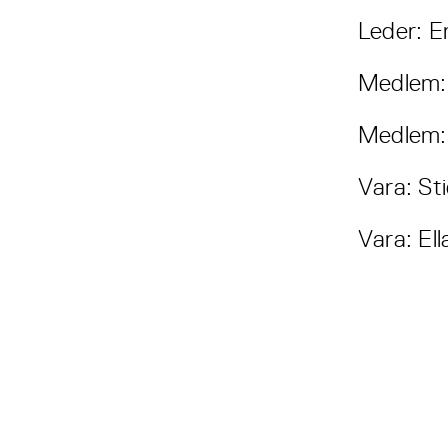
Leder: E
Medlem: 
Medlem:
Vara: St
Vara: El
Les også...