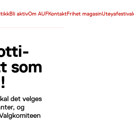
itikk
Bli aktiv
Om AUF
Kontakt
Frihet magasin
Utøyafestiva
tti-
tt som
!
kal det velges
anter, og
 Valgkomiteen