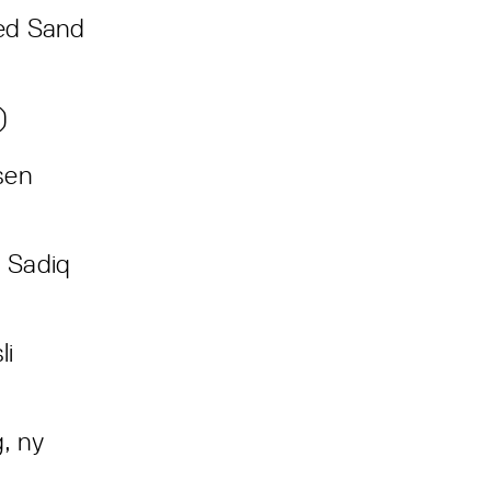
red Sand
)
sen
Sadiq
li
, ny