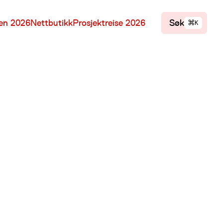
⌘
len 2026
Nettbutikk
Prosjektreise 2026
Søk
K