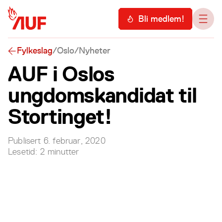
Hopp til hovedinnhold
Meny
Bli medlem!
Åpn
Fylkeslag
/
Oslo
/
Nyheter
AUF i Oslos
ungdomskandidat til
Stortinget!
Publisert
6. februar, 2020
Lesetid:
2
minutter