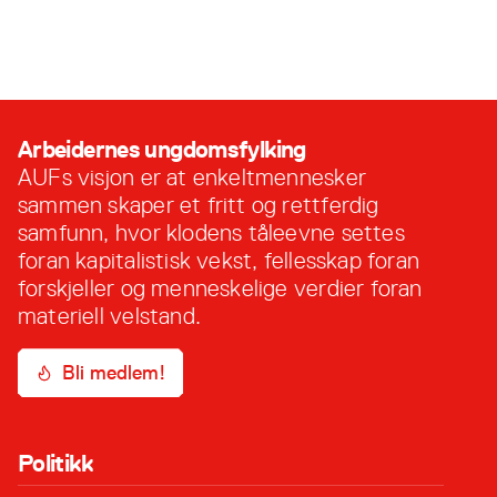
som ny leder i AUF i Oslo!
29. mai, 2026
Arbeidernes ungdomsfylking
AUFs visjon er at enkeltmennesker
sammen skaper et fritt og rettferdig
samfunn, hvor klodens tåleevne settes
foran kapitalistisk vekst, fellesskap foran
forskjeller og menneskelige verdier foran
materiell velstand.
Bli medlem!
Politikk