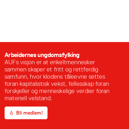
Nå er det ikke lenge igjen til årsmøte, og i den
anledning er det på tide å komme med en
innstilling til nytt styre. Her er valgkomiteens
innstilling for Nordland: Valgkomitéen har
16. februar, 2023
innstilt på følgende nytt avdelingsstyre for
2023: Fylkesstyre Nordland (2023-2024)
Fylkesleder: Juline Nikoletta Aspenes, Sortland
Politisk Nestleder: Ola Bøckmann Leithe, Rana
Arbeidernes ungdomsfylking
Organisatorisk …
AUFs visjon er at enkeltmennesker
sammen skaper et fritt og rettferdig
samfunn, hvor klodens tåleevne settes
foran kapitalistisk vekst, fellesskap foran
forskjeller og menneskelige verdier foran
materiell velstand.
Bli medlem!