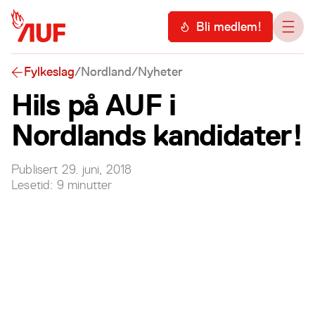
Hopp til hovedinnhold
Meny
Bli medlem!
Åpn
Fylkeslag
/
Nordland
/
Nyheter
Hils på AUF i
Nordlands kandidater!
Publisert
29. juni, 2018
Lesetid:
9
minutter