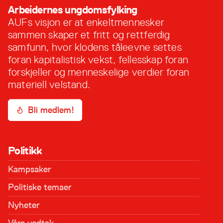
Politisk Nestleder: Ola Bøckmann Leithe, Rana
Arbeidernes ungdomsfylking
Organisatorisk …
AUFs visjon er at enkeltmennesker
sammen skaper et fritt og rettferdig
samfunn, hvor klodens tåleevne settes
foran kapitalistisk vekst, fellesskap foran
forskjeller og menneskelige verdier foran
materiell velstand.
Bli medlem!
Politikk
Kampsaker
Politiske temaer
Nyheter