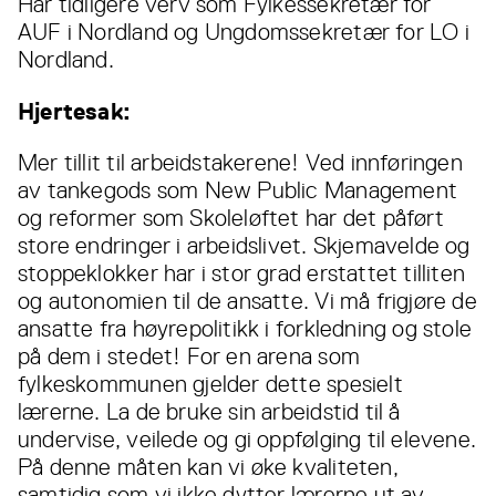
Har tidligere verv som Fylkessekretær for
AUF i Nordland og Ungdomssekretær for LO i
Nordland.
Hjertesak:
Mer tillit til arbeidstakerene! Ved innføringen
av tankegods som New Public Management
og reformer som Skoleløftet har det påført
store endringer i arbeidslivet. Skjemavelde og
stoppeklokker har i stor grad erstattet tilliten
og autonomien til de ansatte. Vi må frigjøre de
ansatte fra høyrepolitikk i forkledning og stole
på dem i stedet! For en arena som
fylkeskommunen gjelder dette spesielt
lærerne. La de bruke sin arbeidstid til å
undervise, veilede og gi oppfølging til elevene.
På denne måten kan vi øke kvaliteten,
samtidig som vi ikke dytter lærerne ut av