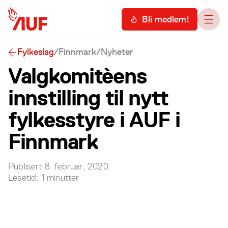
Hopp til hovedinnhold
Meny
Bli medlem!
Åpn
Fylkeslag
/
Finnmark
/
Nyheter
Valgkomitèens
innstilling til nytt
fylkesstyre i AUF i
Finnmark
Publisert
8. februar, 2020
Lesetid:
1
minutter