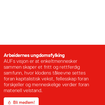
Magnus Vassvik er ny leder i AUF i
Finnmark
AUF i Finnmark har i helga gjennomført
fylkesårsmøte i Båtsfjord. Nyvalg fylkesleder
Magnus Vassvik er klar for å ta Finnmarks
største politiske ungdomsorganisasjon til nye
8. februar, 2023
høyder og gi enda flere unge muligheten til å
delta i politikken. Magnus kommer fra
kystkommunen Gamvik, men går for tiden på
skole i Lakselv. Magnus er også
Arbeidernes ungdomsfylking
ungdomskandidat for …
AUFs visjon er at enkeltmennesker
sammen skaper et fritt og rettferdig
samfunn, hvor klodens tåleevne settes
foran kapitalistisk vekst, fellesskap foran
forskjeller og menneskelige verdier foran
materiell velstand.
Bli medlem!