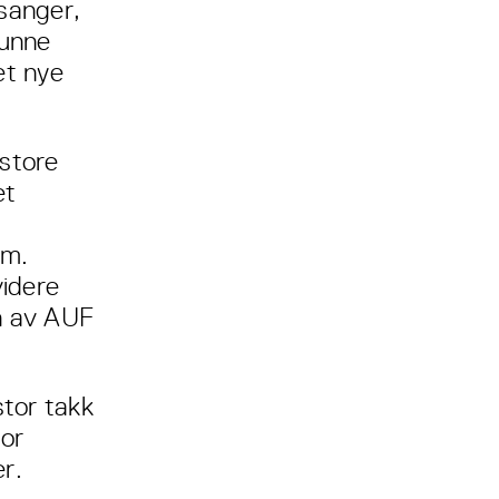
sanger,
kunne
et nye
 store
et
om.
videre
n av AUF
stor takk
for
r.