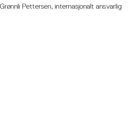
rønnli Pettersen, internasjonalt ansvarlig
Hovedsaker
Vi skal sikre gratis bind og