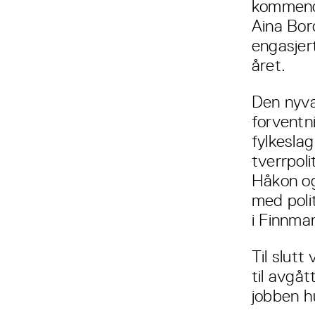
kommende
Aina Bor
engasjer
året.
Den nyva
forventn
fylkesla
tverrpol
Håkon og
med poli
i Finnmar
Til slutt
til avgå
jobben h