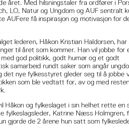
 året. Med hilsningstaler fra ordfører i Por
ch, LO, Natur og Ungdom og AUF sentralt 
te AUFere få inspirasjon og motivasjon for d
lget lederen, Håkon Kristian Haldorsen, har
inger til året som kommer. Han vil jobbe for 
g med god politikk, godt humør og et godt
itisk samarbeid rundt saker som angår ungd
 det nye fylkesstyret gleder seg til å jobbe 
tikken som ble vedtatt for, av og med reste
k.
 vil Håkon og fylkeslaget i sin helhet rette en 
tte fylkeslagsleder, Katrine Næss Holmgren, 
un gjorde de 2 årene hun satt som fylkeslede