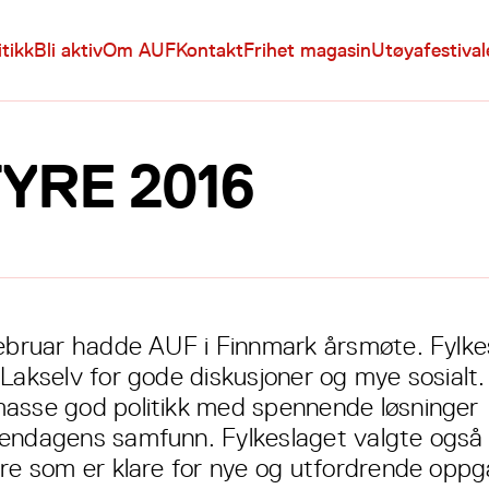
itikk
Bli aktiv
Om AUF
Kontakt
Frihet magasin
Utøyafestiva
YRE 2016
februar hadde AUF i Finnmark årsmøte. Fylke
 Lakselv for gode diskusjoner og mye sosialt.
asse god politikk med spennende løsninger
endagens samfunn. Fylkeslaget valgte også 
yre som er klare for nye og utfordrende opp