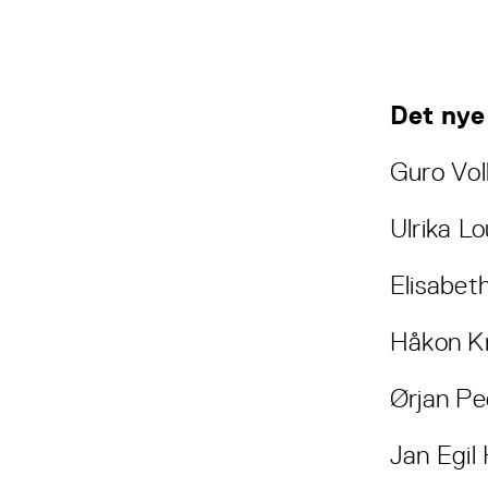
Det nye 
Guro Voll
Ulrika Lo
Elisabet
Håkon Kr
Ørjan Pe
Jan Egil