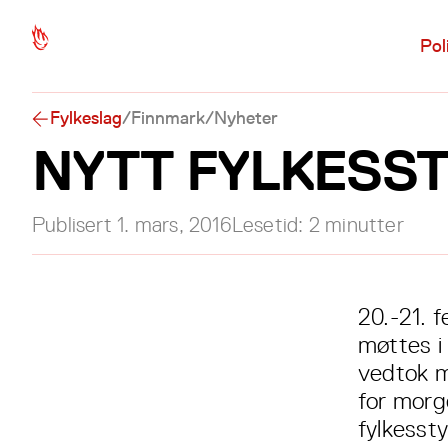
Hopp til hovedinnhold
Pol
Fylkeslag
/
Finnmark
/
Nyheter
NYTT FYLKESST
Publisert
1. mars, 2016
Lesetid:
2
minutter
20.-21. 
møttes i
vedtok m
for morg
fylkesst