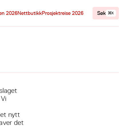
⌘
len 2026
Nettbutikk
Prosjektreise 2026
Søk
K
slaget
 Vi
et nytt
gaver det