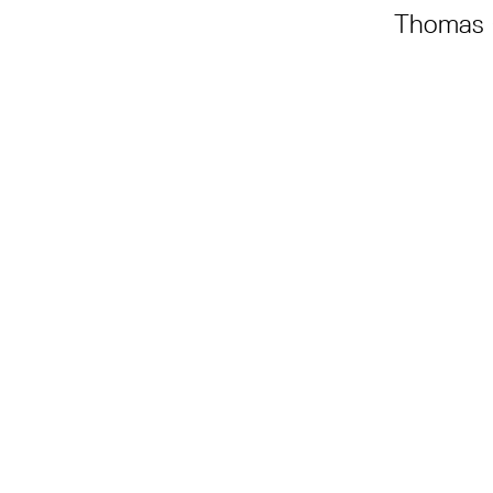
Thomas G
Les også...
Hovedsaker
Valgkomiteens innstilling til