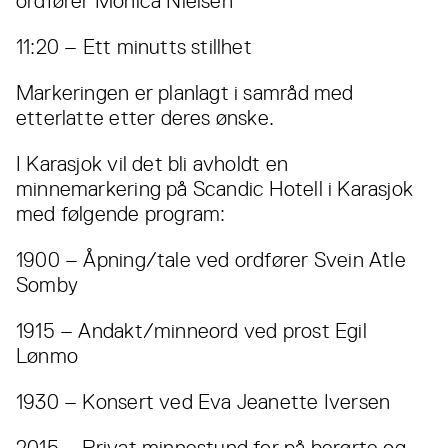
ordfører Monica Nielsen
11:20 – Ett minutts stillhet
Markeringen er planlagt i samråd med
etterlatte etter deres ønske.
I Karasjok vil det bli avholdt en
minnemarkering på Scandic Hotell i Karasjok
med følgende program:
1900 – Åpning/tale ved ordfører Svein Atle
Somby
1915 – Andakt/minneord ved prost Egil
Lønmo
1930 – Konsert ved Eva Jeanette Iversen
2015 – Privat minnestund for på berørte og