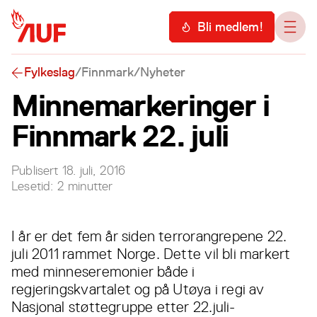
Hopp til hovedinnhold
Meny
Bli medlem!
Åpn
Fylkeslag
/
Finnmark
/
Nyheter
Minnemarkeringer i
Finnmark 22. juli
Publisert
18. juli, 2016
Lesetid:
2
minutter
I år er det fem år siden terrorangrepene 22.
juli 2011 rammet Norge. Dette vil bli markert
med minneseremonier både i
regjeringskvartalet og på Utøya i regi av
Nasjonal støttegruppe etter 22.juli-