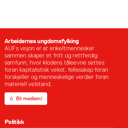
(leder), Ellen Ramson Høie og Tora Hagen
Tungesvik, har lagt frem sin innstilling til AUF i
Buskerud sine sentral- og stortingskandidater.
27. mai, 2024
Den ser slik ut: Stortingskandidat Emilie Sveva
Sentralstyrekandidater i prioritert rekkefølge 1.
Signe Ramson Høie 2. Sigurd Heggem
Kandidater til AUFs sentralstyre og
Arbeidernes ungdomsfylking
ungdomskandidat til Stortinget, skal diskuteres
AUFs visjon er at enkeltmennesker
og …
sammen skaper et fritt og rettferdig
samfunn, hvor klodens tåleevne settes
foran kapitalistisk vekst, fellesskap foran
forskjeller og menneskelige verdier foran
materiell velstand.
Bli medlem!
Politikk