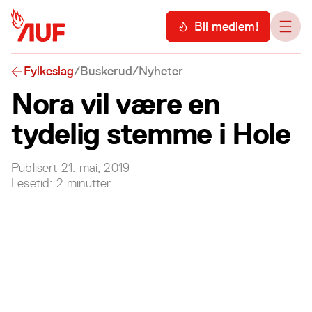
Hopp til hovedinnhold
Meny
Bli medlem!
Åpn
Fylkeslag
/
Buskerud
/
Nyheter
Nora vil være en
tydelig stemme i Hole
Publisert
21. mai, 2019
Lesetid:
2
minutter