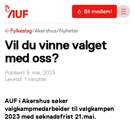
Hopp til hovedinnhold
Meny
Bli medlem!
Åpn
Fylkeslag
/
Akershus
/
Nyheter
Vil du vinne valget
med oss?
Publisert
9. mai, 2023
Lesetid:
1
minutter
AUF i Akershus søker
valgkampmedarbeider til valgkampen
2023 med søknadsfrist 21.mai.