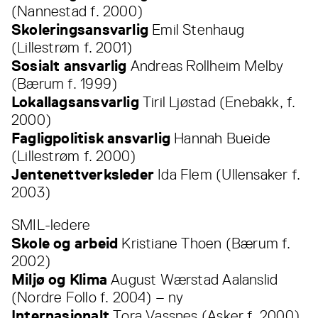
(Nannestad f. 2000)
Skoleringsansvarlig
Emil Stenhaug
(Lillestrøm f. 2001)
Sosialt ansvarlig
Andreas Rollheim Melby
(Bærum f. 1999)
Lokallagsansvarlig
Tiril Ljøstad (Enebakk, f.
2000)
Fagligpolitisk ansvarlig
Hannah Bueide
(Lillestrøm f. 2000)
Jentenettverksleder
Ida Flem (Ullensaker f.
2003)
SMIL-ledere
Skole og arbeid
Kristiane Thoen (Bærum f.
2002)
Miljø og Klima
August Wærstad Aalanslid
(Nordre Follo f. 2004) – ny
Internasjonalt
Tora Vassnes (Asker f. 2000)