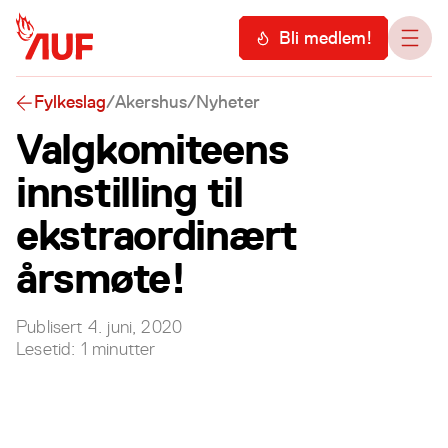
Hopp til hovedinnhold
Meny
Bli medlem!
Åpn
Fylkeslag
/
Akershus
/
Nyheter
Valgkomiteens
innstilling til
ekstraordinært
årsmøte!
Publisert
4. juni, 2020
Lesetid:
1
minutter