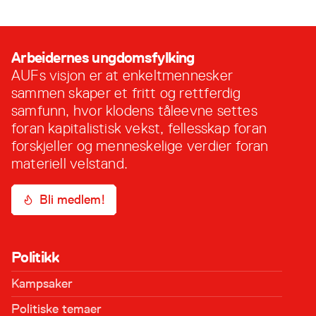
perioden Aktiv medlemsrekruttering Nært
samarbeid med frivillige, medlemmer,
tillitsvalgte og ansatte i AUF i Akershus Bistå i
SoMe-arbeidet Andre oppgaver som innebærer
Arbeidernes ungdomsfylking
daglig drift Vi søker etter en
AUFs visjon er at enkeltmennesker
kampanjemedarbeider …
sammen skaper et fritt og rettferdig
samfunn, hvor klodens tåleevne settes
foran kapitalistisk vekst, fellesskap foran
forskjeller og menneskelige verdier foran
materiell velstand.
Bli medlem!
Politikk
Kampsaker
Politiske temaer