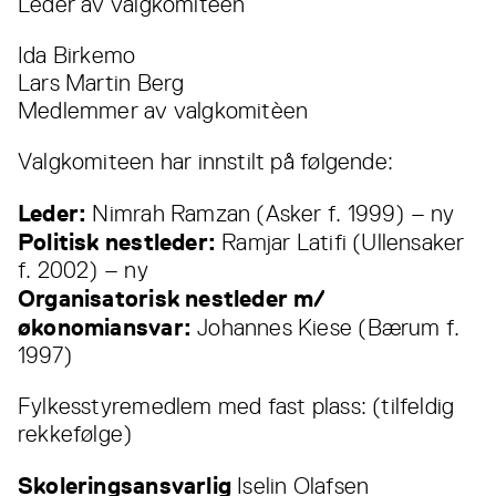
Leder av valgkomitèen
Ida Birkemo
Lars Martin Berg
Medlemmer av valgkomitèen
Valgkomiteen har innstilt på følgende:
Leder:
Nimrah Ramzan (Asker f. 1999) – ny
Politisk nestleder:
Ramjar Latifi (Ullensaker
f. 2002) – ny
Organisatorisk nestleder m/
økonomiansvar:
Johannes Kiese (Bærum f.
1997)
Fylkesstyremedlem med fast plass: (tilfeldig
rekkefølge)
Skoleringsansvarlig
Iselin Olafsen