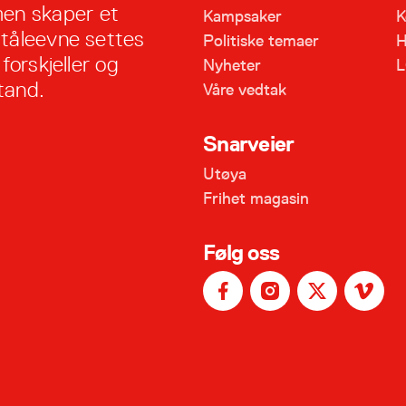
en skaper et
Kampsaker
K
 tåleevne settes
Politiske temaer
H
forskjeller og
Nyheter
L
tand.
Våre vedtak
Snarveier
Utøya
Frihet magasin
Følg oss