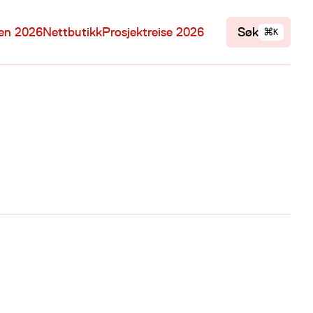
⌘
len 2026
Nettbutikk
Prosjektreise 2026
Søk
K