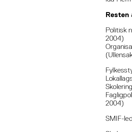
Resten 
Politisk
2004)
Organisa
(Ullensa
Fylkesst
Lokallag
Skolerin
Fagligpo
2004)
SMIF-le