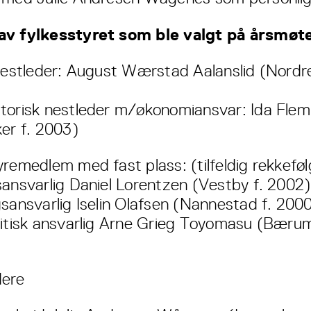
av fylkesstyret som ble valgt på årsmøt
 nestleder: August Wærstad Aalanslid (Nordre 
torisk nestleder m/økonomiansvar: Ida Flem
ker f. 2003)
yremedlem med fast plass: (tilfeldig rekkeføl
sansvarlig Daniel Lorentzen (Vestby f. 2002)
gsansvarlig Iselin Olafsen (Nannestad f. 200
litisk ansvarlig Arne Grieg Toyomasu (Bærum
dere