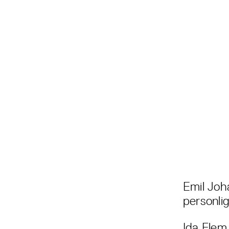
Emil Jo
personli
Ida Flem