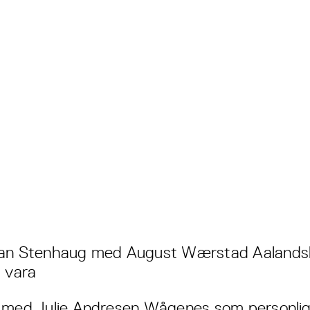
han Stenhaug med August Wærstad Aalands
g vara
 med Julie Andresen Wågenes som personlig