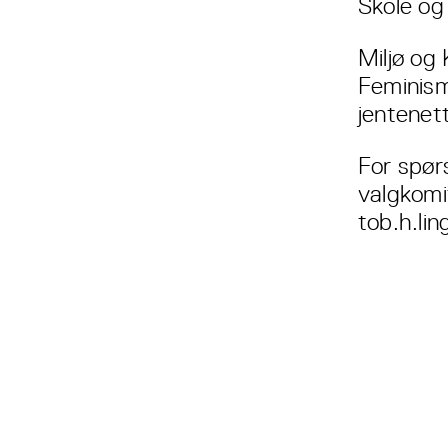
Skole og
Miljø og
Feminism
jentenet
For spørs
valgkomi
tob.h.li
Les også...