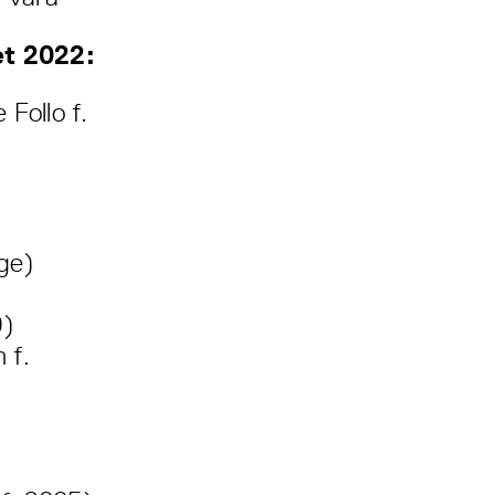
et 2022:
Follo f.
ge)
0)
 f.