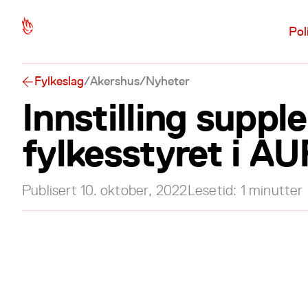
Hopp til hovedinnhold
Pol
Fylkeslag
/
Akershus
/
Nyheter
Innstilling suppl
fylkesstyret i AU
Publisert
10. oktober, 2022
Lesetid:
1
minutter