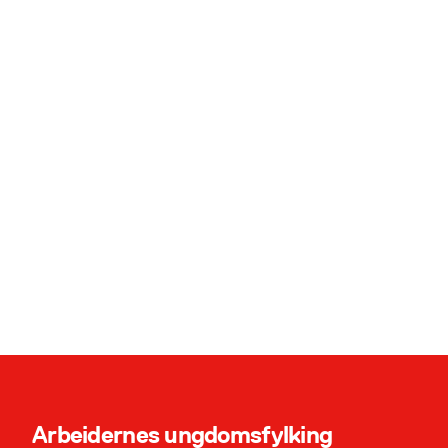
Innstilling til nytt
fylkesstyre i AUF i Akershus
6. februar, 2026
Arbeidernes ungdomsfylking