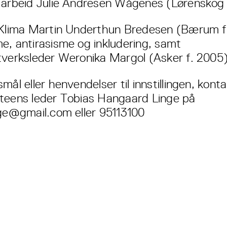
 arbeid Julie Andresen Wågenes (Lørenskog 
 Klima Martin Underthun Bredesen (Bærum f
e, antirasisme og inkludering, samt
tverksleder Weronika Margol (Asker f. 2005
mål eller henvendelser til innstillingen, kont
teens leder Tobias Hangaard Linge på
nge@gmail.com eller 95113100
Hovedsaker
Valgkomiteens innstilling til
nytt fylkesstyre i AUF i