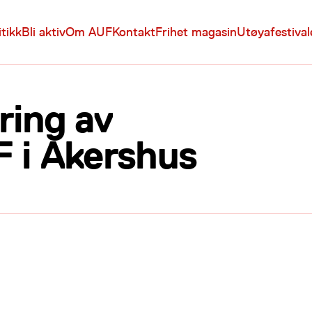
itikk
Bli aktiv
Om AUF
Kontakt
Frihet magasin
Utøyafestiva
ering av
F i Akershus